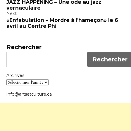
JAZZ HAPPENING – Une ode au jazz
de
vernaculaire
l’article
Next
«Enfabulation – Mordre à l’hameçon» le 6
avril au Centre Phi
Rechercher
Rechercher
Archives
info@artsetculture.ca