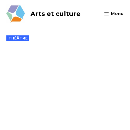
Skip
to
Arts et culture
Menu
content
POSTED
THÉÂTRE
IN