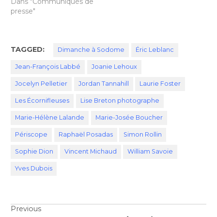
Dans "Communiqués de
presse"
TAGGED:
Dimanche à Sodome
Éric Leblanc
Jean-François Labbé
Joanie Lehoux
Jocelyn Pelletier
Jordan Tannahill
Laurie Foster
Les Écornifleuses
Lise Breton photographe
Marie-Hélène Lalande
Marie-Josée Boucher
Périscope
Raphaël Posadas
Simon Rollin
Sophie Dion
Vincent Michaud
William Savoie
Yves Dubois
Navigation
Previous