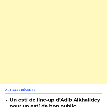
ARTICLES RÉCENTS
Un esti de line-up d’Adib Alkhalidey
pour un esti de bon public