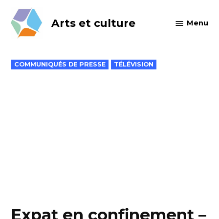
Skip
to
Arts et culture
Menu
content
POSTED
COMMUNIQUÉS DE PRESSE
TÉLÉVISION
IN
Expat en confinement –