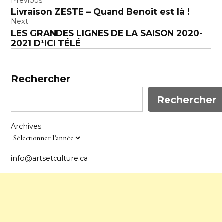
Navigation
Previous
Livraison ZESTE – Quand Benoit est là !
de
Next
l’article
LES GRANDES LIGNES DE LA SAISON 2020-
2021 D¹ICI TÉLÉ
Rechercher
Rechercher
Archives
info@artsetculture.ca