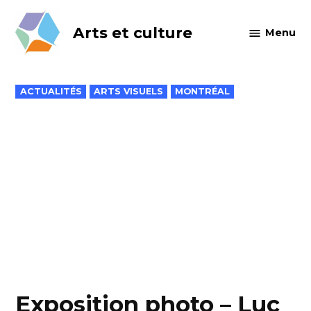
Skip
to
Arts et culture
Menu
content
POSTED
ACTUALITÉS
ARTS VISUELS
MONTRÉAL
IN
Exposition photo – Luc