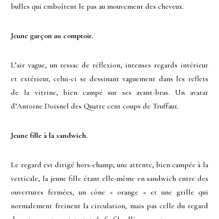
bulles qui emboîtent le pas au mouvement des cheveux.
Jeune garçon au comptoir.
L’air vague, un ressac de réflexion, intenses regards intérieur
et extérieur, celui-ci se dessinant vaguement dans les reflets
de la vitrine, bien campé sur ses avant-bras. Un avatar
d’Antoine Doisnel des Quatre cent coups de Truffaut.
Jeune fille à la sandwich.
Le regard est dirigé hors-champ; une attente, bien campée à la
verticale, la jeune fille étant elle-même en sandwich entre des
ouvertures fermées, un cône « orange » et une grille qui
normalement freinent la circulation, mais pas celle du regard