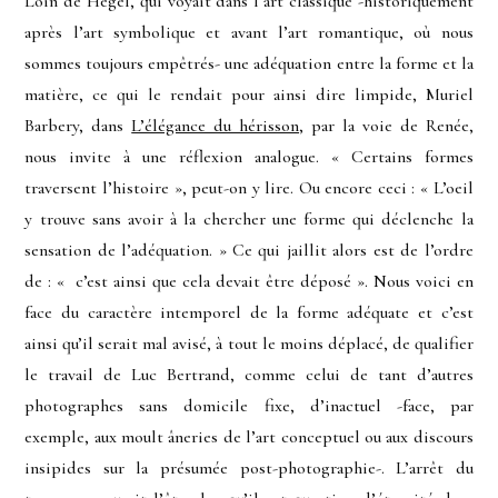
Loin de Hegel, qui voyait dans l’art classique -historiquement
après l’art symbolique et avant l’art romantique, où nous
sommes toujours empêtrés- une adéquation entre la forme et la
matière, ce qui le rendait pour ainsi dire limpide, Muriel
Barbery, dans
L’élégance du hérisson
, par la voie de Renée,
nous invite à une réflexion analogue. « Certains formes
traversent l’histoire », peut-on y lire. Ou encore ceci : « L’oeil
y trouve sans avoir à la chercher une forme qui déclenche la
sensation de l’adéquation. » Ce qui jaillit alors est de l’ordre
de : « c’est ainsi que cela devait être déposé ». Nous voici en
face du caractère intemporel de la forme adéquate et c’est
ainsi qu’il serait mal avisé, à tout le moins déplacé, de qualifier
le travail de Luc Bertrand, comme celui de tant d’autres
photographes sans domicile fixe, d’inactuel -face, par
exemple, aux moult âneries de l’art conceptuel ou aux discours
insipides sur la présumée post-photographie-. L’arrêt du