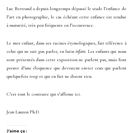
Luc Bertrand a depuis longtemps dépassé le stade l’enfance de
l’art en photographie, le cas échéant cette enfance est rendue
à maturité, très peu fréquente en l’occurrence.
Le mot enfant, dans ses racines étymologiques, fait référence à
celui qui ne sait pas parler, en latin
infans
. Les enfants qui nous
sont présentés dans cette exposition ne parlent pas, mais font
preuve d’une éloquence que devraient envier ceux qui parlent
quelquefois trop et qui en fait ne disent rien.
C’est tout le contraire qui s’affirme ici.
Jean Lauzon Ph.D.
J’aime ça :