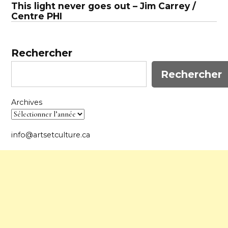
l’article
This light never goes out – Jim Carrey /
Centre PHI
Rechercher
Rechercher
Archives
info@artsetculture.ca