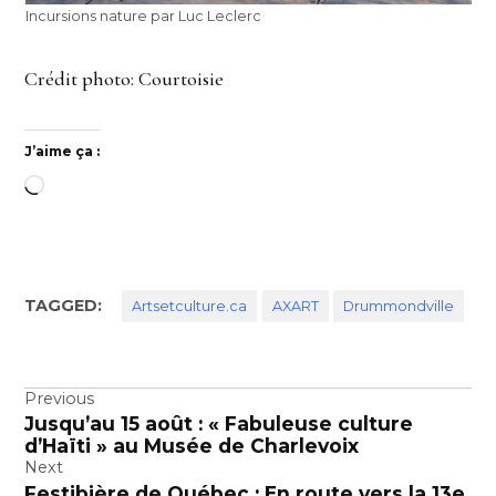
Incursions nature par Luc Leclerc
Crédit photo: Courtoisie
J’aime ça :
Chargement…
TAGGED:
Artsetculture.ca
AXART
Drummondville
Navigation
Previous
Jusqu’au 15 août : « Fabuleuse culture
de
d’Haïti » au Musée de Charlevoix
l’article
Next
Festibière de Québec : En route vers la 13e