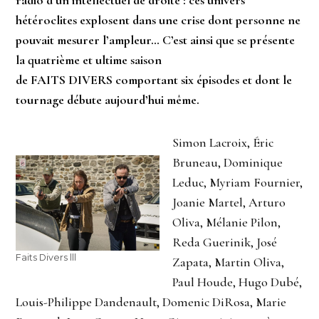
hétéroclites explosent dans une crise dont personne ne
pouvait mesurer l’ampleur… C’est ainsi que se présente
la quatrième et ultime saison
de
FAITS
DIVERS
comportant six épisodes et dont le
tournage débute aujourd’hui même.
Simon Lacroix, Éric
Bruneau, Dominique
Leduc, Myriam Fournier,
Joanie Martel, Arturo
Oliva, Mélanie Pilon,
Reda Guerinik, José
Faits Divers lll
Zapata, Martin Oliva,
Paul Houde, Hugo Dubé,
Louis-Philippe Dandenault, Domenic DiRosa, Marie