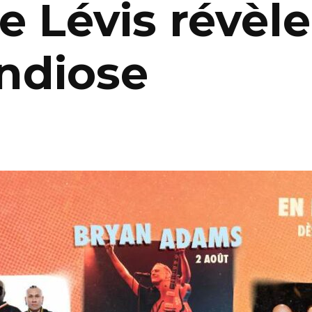
e Lévis révèl
andiose