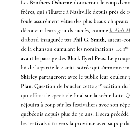
Les
Brothers Osborne
donneront le coup d’envo
frères, qui s’illustre à Nashville depuis près d
foule assurément vêtue des plus beaux chapeaux
découvrir leurs grands succès, comme
It Ain’t 
d’abord inaugurée par
Phil G. Smith
, auteur-c
er
de la chanson cumulant les nominations. Le 1
avant le passage des
Black Eyed Peas
. Le group
lui de la partie le 2 août, soirée qui s’annonce
Shirley
partageront avec le public leur couleur 
e
Plan
. Question de boucler cette 41
édition du F
qui offrira le spectacle final sur la scène Loto-
réjouira à coup sûr les festivaliers avec son ré
québécois depuis plus de 30 ans. Il sera précédé
les festivals à travers la province avec sa pop d