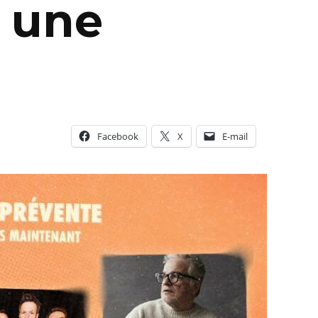
e une
Facebook
X
E-mail