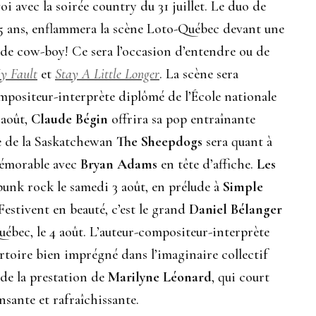
i avec la soirée country du 31 juillet. Le duo de
e 15 ans, enflammera la scène Loto-Québec devant une
 de cow-boy! Ce sera l’occasion d’entendre ou de
My Fault
et
Stay A Little Longer
. La scène sera
ompositeur-interprète diplômé de l’École nationale
août,
Claude Bégin
offrira sa pop entraînante
e de la Saskatchewan
The Sheepdogs
sera quant à
 mémorable avec
Bryan Adams
en tête d’affiche.
Les
punk rock le samedi 3 août, en prélude à
Simple
estivent en beauté, c’est le grand
Daniel Bélanger
Québec, le 4 août. L’auteur-compositeur-interprète
pertoire bien imprégné dans l’imaginaire collectif
 de la prestation de
Marilyne Léonard
, qui court
ansante et rafraîchissante.