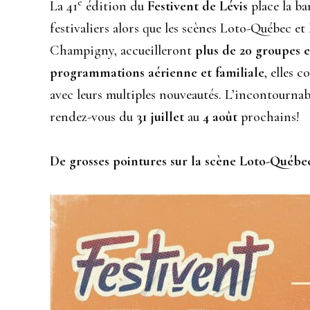
e
La 41
édition du
Festivent de Lévis
place la b
festivaliers alors que les scènes Loto-Québec e
Champigny, accueilleront
plus de 20 groupes e
programmations aérienne et familiale
, elles 
avec leurs multiples nouveautés. L’incontournabl
rendez-vous du
31 juillet
au
4 août
prochains!
De grosses pointures sur la scène Loto-Québe