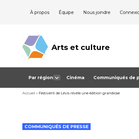
Skip
À propos
Équipe
Nous joindre
Connexi
to
content
Arts et culture
Journalisme
bénévole qui
couvre les
événements
culturels au
Québec
Par région
Cinéma
Communiqués de p
Open
dropdown
Accueil
»
Festivent de Lévis révèle une édition grandiose
menu
POSTED
COMMUNIQUÉS DE PRESSE
IN