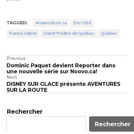
TAGGED:
Artsetculture.ca
Éric Côté
Francis Cabrel
Grand Théâtre de Québec
Québec
Navigation
Previous
Dominic Paquet devient Reporter dans
de
une nouvelle série sur Noovo.ca!
l’article
Next
DISNEY SUR GLACE présente AVENTURES
SUR LA ROUTE
Rechercher
Rechercher