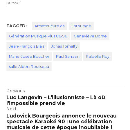
presse"
TAGGED:
Artsetculture.ca
Entourage
Génération Musique Plus 86-96
Geneviève Borne
Jean-François Blais
Jonas Tomalty
Marie-Josée Boucher
Paul Sarrasin
Rafaëlle Roy
salle Albert Rousseau
Navigation
Previous
Luc Langevin – L’illusionniste – Là où
de
l’impossible prend vie
l’article
Next
Ludovick Bourgeois annonce le nouveau
spectacle Karaoké 90 : une célébration
musicale de cette époque inoubliable !