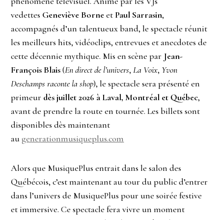
phénomène télévisuel. Animé par les VJs
vedettes
Geneviève Borne
et
Paul Sarrasin
,
accompagnés d’un talentueux band, le spectacle réunit
les meilleurs hits, vidéoclips, entrevues et anecdotes de
cette décennie mythique. Mis en scène par
Jean-
François Blais
(
En direct de l’univers
,
La Voix
,
Yvon
Deschamps raconte la shop
), le spectacle sera présenté en
primeur
dès juillet 2026 à Laval, Montréal et Québec
,
avant de prendre la route en tournée. Les billets sont
disponibles dès maintenant
au
generationmusiqueplus.com
Alors que MusiquePlus entrait dans le salon des
Québécois, c’est maintenant au tour du public d’entrer
dans l’univers de MusiquePlus pour une soirée festive
et immersive. Ce spectacle fera vivre un moment