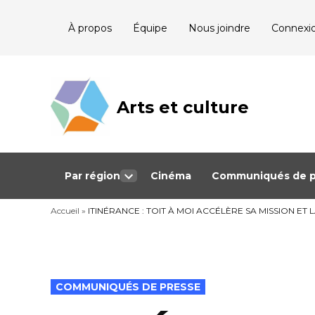
Skip
À propos
Équipe
Nous joindre
Connexi
to
content
Arts et culture
Journalisme
bénévole qui
couvre les
événements
culturels au
Québec
Par région
Cinéma
Communiqués de p
Open
dropdown
Accueil
»
ITINÉRANCE : TOIT À MOI ACCÉLÈRE SA MISSION 
menu
POSTED
COMMUNIQUÉS DE PRESSE
IN