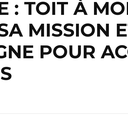
 : TOIT À MO
SA MISSION 
GNE POUR AC
S