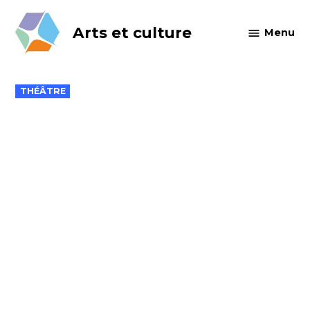
Skip
to
Arts et culture
Menu
content
POSTED
THÉÂTRE
IN