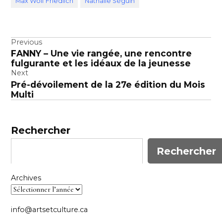
Max Wolf Friedlich
Nathalie Séguin
Navigation
Previous
FANNY – Une vie rangée, une rencontre
de
fulgurante et les idéaux de la jeunesse
l’article
Next
Pré-dévoilement de la 27e édition du Mois
Multi
Rechercher
Rechercher
Archives
info@artsetculture.ca