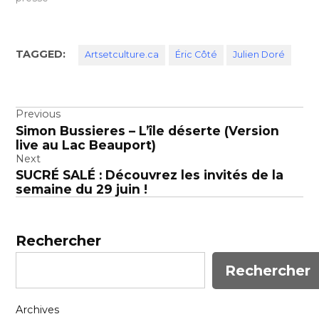
TAGGED:
Artsetculture.ca
Éric Côté
Julien Doré
Navigation
Previous
Simon Bussieres – L’île déserte (Version
de
live au Lac Beauport)
l’article
Next
SUCRÉ SALÉ : Découvrez les invités de la
semaine du 29 juin !
Rechercher
Rechercher
Archives