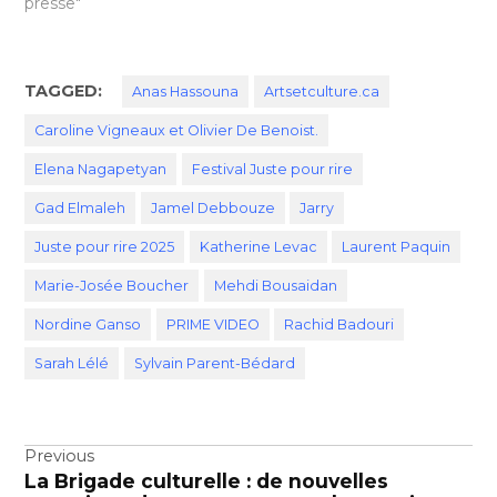
presse"
TAGGED:
Anas Hassouna
Artsetculture.ca
Caroline Vigneaux et Olivier De Benoist.
Elena Nagapetyan
Festival Juste pour rire
Gad Elmaleh
Jamel Debbouze
Jarry
Juste pour rire 2025
Katherine Levac
Laurent Paquin
Marie-Josée Boucher
Mehdi Bousaidan
Nordine Ganso
PRIME VIDEO
Rachid Badouri
Sarah Lélé
Sylvain Parent-Bédard
Navigation
Previous
La Brigade culturelle : de nouvelles
de