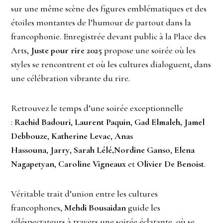
sur une même scène des figures emblématiques et des
étoiles montantes de l’humour de partout dans la
francophonie. Enregistrée devant public à la Place des
Arts,
Juste pour rire 2025
propose une soirée où les
styles se rencontrent et où les cultures dialoguent, dans
une célébration vibrante du rire.
Retrouvez le temps d’une soirée exceptionnelle
:
Rachid Badouri
,
Laurent Paquin
,
Gad Elmaleh, Jamel
Debbouze
,
Katherine Levac
,
Anas
Hassouna
,
Jarry
,
Sarah Lélé,Nordine Ganso
,
Elena
Nagapetyan
,
Caroline Vigneaux
et
Olivier De Benoist
.
Véritable trait d’union entre les cultures
francophones,
Mehdi Bousaidan
guide les
téléspectateurs à travers une soirée éclatante, où se