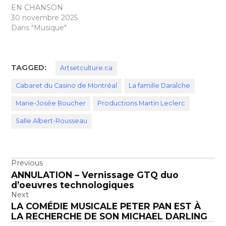
EN CHANSON
30 novembre 2025
Dans "Musique"
TAGGED:
Artsetculture.ca
Cabaret du Casino de Montréal
La famille Daraîche
Marie-Josée Boucher
Productions Martin Leclerc
Salle Albert-Rousseau
Navigation
Previous
ANNULATION – Vernissage GTQ duo
de
d’oeuvres technologiques
l’article
Next
LA COMÉDIE MUSICALE PETER PAN EST À
LA RECHERCHE DE SON MICHAEL DARLING