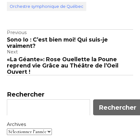
Orchestre symphonique de Québec
Navigation
Previous
Sono Io : C’est bien moi! Qui suis-je
de
vraiment?
l’article
Next
«La Géante»: Rose Ouellette la Poune
reprend vie Grâce au Théâtre de l’Oeil
Ouvert !
Rechercher
Rechercher
Archives