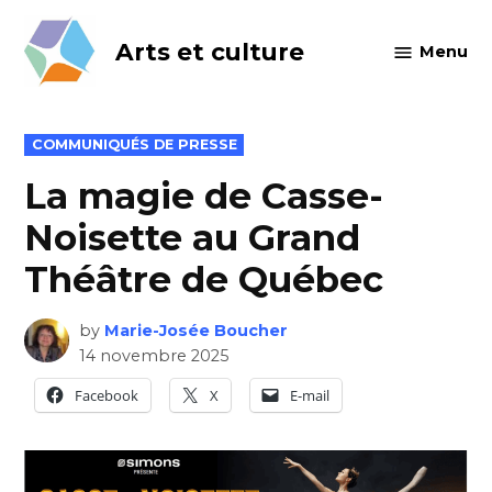
Skip
to
Arts et culture
Menu
content
POSTED
COMMUNIQUÉS DE PRESSE
IN
La magie de Casse-
Noisette au Grand
Théâtre de Québec
by
Marie-Josée Boucher
14 novembre 2025
Facebook
X
E-mail