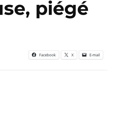
use, piégé
Facebook
X
E-mail