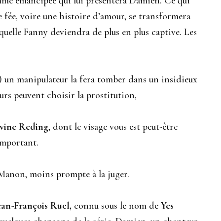
mme émancipée qui lui présentera Damien. Ce qui
 fée, voire une histoire d’amour, se transformera
uelle Fanny deviendra de plus en plus captive. Les
) un manipulateur la fera tomber dans un insidieux
rs peuvent choisir la prostitution,
vine Reding
, dont le visage vous est peut-être
 important.
Manon, moins prompte à la juger.
ean-François Ruel,
connu sous le nom de
Yes