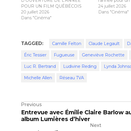
D’OUVERTURE DE L’ANNÉE
l’année pour un 
POUR UN FILM QUÉBÉCOIS
24 juillet 2026
20 juillet 2026
Dans "Cinéma"
Dans "Cinéma"
TAGGED:
Camille Felton
Claude Legault
Da
Éric Tessier
Fugueuse
Geneviève Rochette
Luc R. Bertrand
Ludivine Reding
Lynda Johns
Michelle Allen
Réseau TVA
Navigation
Previous
Entrevue avec Émilie Claire Barlow a
de
album Lumières d’hiver
Next