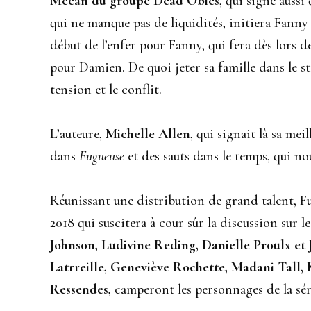
Mccan du groupe Dead Obies
, qui signe auss
qui ne manque pas de liquidités, initiera Fanny
début de l’enfer pour Fanny, qui fera dès lors 
pour Damien. De quoi jeter sa famille dans le st
tension et le conflit.
L’auteure,
Michelle Allen
, qui signait là sa me
dans
Fugueuse
et des sauts dans le temps, qui n
Réunissant une distribution de grand talent, Fu
2018 qui suscitera à cour sûr la discussion sur l
Johnson, Ludivine Reding, Danielle Proulx et 
Latrreille, Geneviève Rochette, Madani Tall, 
Ressendes,
camperont les personnages de la sér