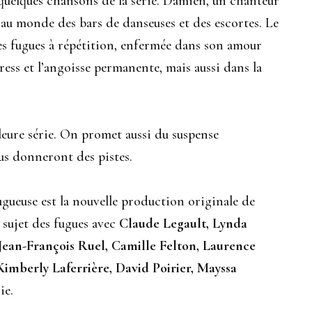
i quelques chansons de la série. Damien, un chanteur
 au monde des bars de danseuses et des escortes. Le
des fugues à répétition, enfermée dans son amour
ress et l’angoisse permanente, mais aussi dans la
illeure série. On promet aussi du suspense
ous donneront des pistes.
gueuse est la nouvelle production originale de
e sujet des fugues avec
Claude Legault, Lynda
Jean-François Ruel, Camille Felton, Laurence
Kimberly Laferrière, David Poirier, Mayssa
ie.