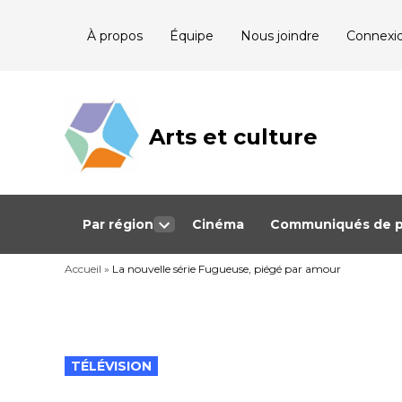
Skip
À propos
Équipe
Nous joindre
Connexi
to
content
Arts et culture
Journalisme
bénévole qui
couvre les
événements
culturels au
Québec
Par région
Cinéma
Communiqués de p
Open
dropdown
Accueil
»
La nouvelle série Fugueuse, piégé par amour
menu
POSTED
TÉLÉVISION
IN