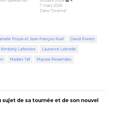
film québécois !
octobre 2026
7 mars 2026
Dans "Cinéma"
nielle Proulx et Jean-François Ruel
David Poirier)
Kimberly Laferrière
Laurence Latrreille
on
Madani Tall
Mayssa Ressendes
u sujet de sa tournée et de son nouvel