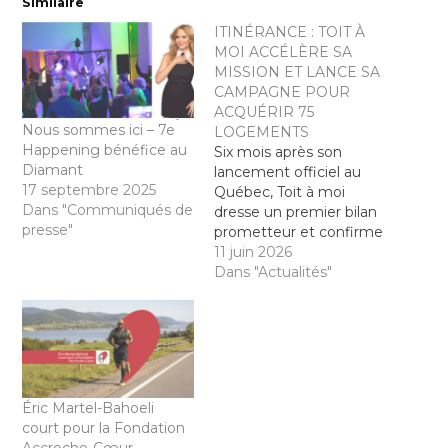
Similaire
ITINÉRANCE : TOIT À
MOI ACCÉLÈRE SA
MISSION ET LANCE SA
CAMPAGNE POUR
ACQUÉRIR 75
Nous sommes ici – 7e
LOGEMENTS
Happening bénéfice au
Six mois après son
Diamant
lancement officiel au
17 septembre 2025
Québec, Toit à moi
Dans "Communiqués de
dresse un premier bilan
presse"
prometteur et confirme
l’accélération de ses
11 juin 2026
actions pour lutter
Dans "Actualités"
contre l’itinérance,
notamment chez les
personnes aînées.
L’organisme, qui a déjà
permis l’acquisition de
cinq logements, lance
Éric Martel-Bahoeli
aujourd’hui sa deuxième
court pour la Fondation
phase de