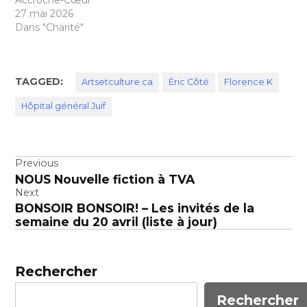
Accroche-Cœur
développement visant
27 mai 2026
l’acquisition de…
Dans "Charité"
TAGGED:
Artsetculture.ca
Éric Côté
Florence K
Hôpital général Juif
Navigation
Previous
NOUS Nouvelle fiction à TVA
de
Next
l’article
BONSOIR BONSOIR! – Les invités de la
semaine du 20 avril (liste à jour)
Rechercher
Rechercher