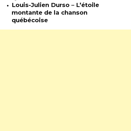
Louis-Julien Durso – L’étoile
montante de la chanson
québécoise