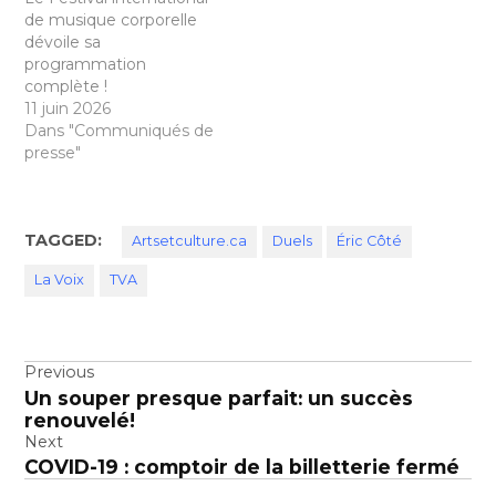
de musique corporelle
dévoile sa
programmation
complète !
11 juin 2026
Dans "Communiqués de
presse"
TAGGED:
Artsetculture.ca
Duels
Éric Côté
La Voix
TVA
Navigation
Previous
Un souper presque parfait: un succès
de
renouvelé!
l’article
Next
COVID-19 : comptoir de la billetterie fermé