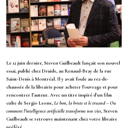
Le 12 juin dernier, Steven Guilbeault lançait son nouvel
essai, publié chez Druide, au Renaud-Bray de la rue
Saint-Denis à Montréal. Il y avait foule au rez-de-
chaussée de la librairie pour acheter l’ouvrage et pour
rencontrer l’auteur. Avec un titre inspiré d’un film
culte de Sergio Leone,
Le bon, la brute et le truand – Ou
comment l’intelligence artificielle transforme nos vies
, Steven
Guilbeault se retrouve maintenant chez votre libraire
préféré.