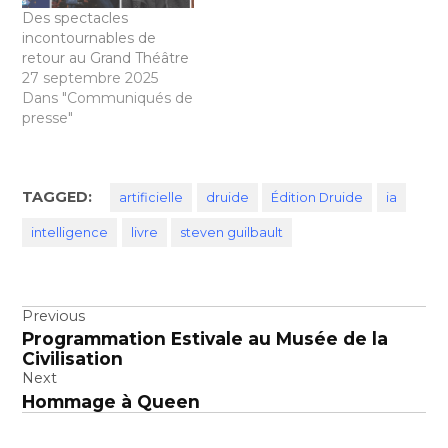
Des spectacles
incontournables de
retour au Grand Théâtre
27 septembre 2025
Dans "Communiqués de
presse"
TAGGED:
artificielle
druide
Édition Druide
ia
intelligence
livre
steven guilbault
Navigation
Previous
Programmation Estivale au Musée de la
de
Civilisation
l’article
Next
Hommage à Queen