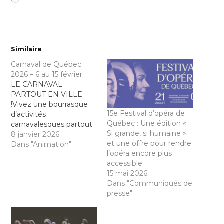
Similaire
Carnaval de Québec
2026 – 6 au 15 février
LE CARNAVAL
PARTOUT EN VILLE
!Vivez une bourrasque
15e Festival d’opéra de
d’activités
Québec : Une édition «
carnavalesques partout
Si grande, si humaine »
à Québec Rangez vos
8 janvier 2026
et une offre pour rendre
pantoufles, sortez vos
Dans "Animation"
l’opéra encore plus
mitaines et votre cache-
accessible.
cou, car l’hiver, c’est
15 mai 2026
dehors que ça se passe !
Dans "Communiqués de
À la suite du
presse"
dévoilement de la
programmation 2026
qui s’est déroulé en