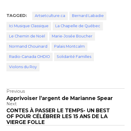
TAGGED:
Artsetculture.ca
Bernard Labadie
Ici Musique Classique
La Chapelle de Québec
Le Chemin de Noël
Marie-Josée Boucher
Normand Chouinard
Palais Montcalm
Radio-Canada OHDIO
Solidarité Familles
Violons du Roy
Navigation
Previous
Apprivoiser l’argent de Marianne Spear
de
Next
l’article
CONTES À PASSER LE TEMPS- UN BEST
OF POUR CÉLÉBRER LES 15 ANS DE LA
VIERGE FOLLE