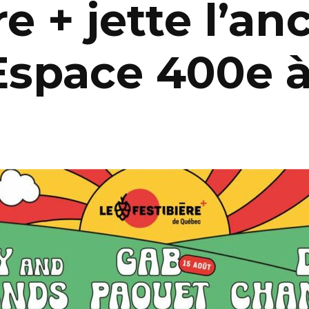
re + jette l’an
’Espace 400e 