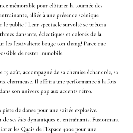
ance mémorable pour clôturer la tournée des
ntrainante, alliée à une présence scénique
 le public ! Leur spectacle survolté se prêtera
ythmes dansants, éclectiques et colorés de la
 les festivaliers: bouge ton thang! Parce que
ossible de rester immobile.
 le 15 août, accompagné de sa chemise échancrée, sa
ix charmeuse. Il offrira une performance à la fois
 dans son univers pop aux accents rétro.
a piste de danse pour une soirée explosive.
n de ses
hits
dynamiques et entraînants. Fusionnant
vibrer les Quais de l’Espace 400e pour une