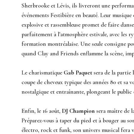
Sherbrooke et Lévis, ils livreront une perform
événements Festibière en beauté. Leur musique e
explosive et rassembleuse promet de faire danser
parfaitement à l’atmosphère estivale, avec les r
formation montréalaise. Une seule consigne pour
quand Clay and Friends enflamme la scène, imp
Le charismatique
Gab Paquet
sera de la partie
coupe de cheveux typique des années 80 et sa vo
nostalgique et entraînante, plongeant le public
Enfin, le 16 août,
DJ Champion
sera maître de l
Préparez-vous à taper du pied et à bouger au so
électro, rock et funk, son univers musical fera 