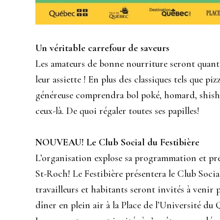
Un véritable carrefour de saveurs
Les amateurs de bonne nourriture seront quant à
leur assiette ! En plus des classiques tels que pi
généreuse comprendra bol poké, homard, shish
ceux-là. De quoi régaler toutes ses papilles!
NOUVEAU! Le Club Social du Festibière
L’organisation explose sa programmation et prés
St-Roch! Le Festibière présentera le Club Social
travailleurs et habitants seront invités à venir 
dîner en plein air à la Place de l’Université du