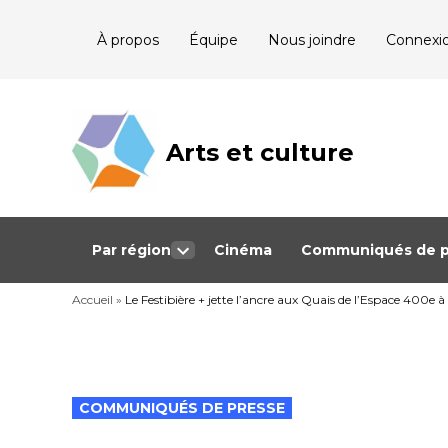
Skip
À propos
Équipe
Nous joindre
Connexi
to
content
Arts et culture
Journalisme
bénévole qui
couvre les
événements
culturels au
Québec
Par région
Cinéma
Communiqués de p
Open
dropdown
Accueil
»
Le Festibière + jette l’ancre aux Quais de l’Espace 400e 
menu
POSTED
COMMUNIQUÉS DE PRESSE
IN