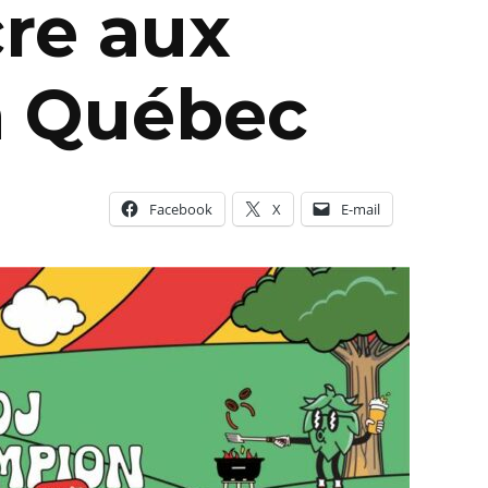
cre aux
à Québec
Facebook
X
E-mail