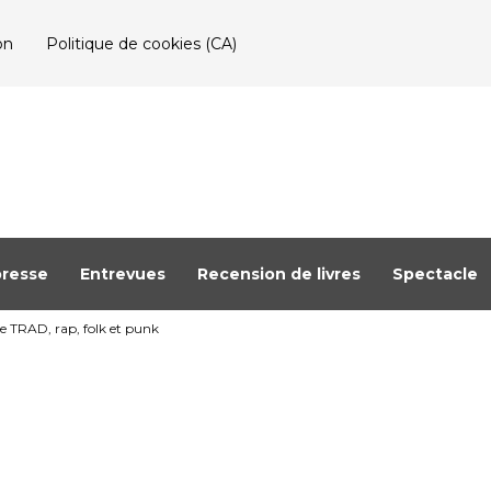
on
Politique de cookies (CA)
resse
Entrevues
Recension de livres
Spectacle
e TRAD, rap, folk et punk