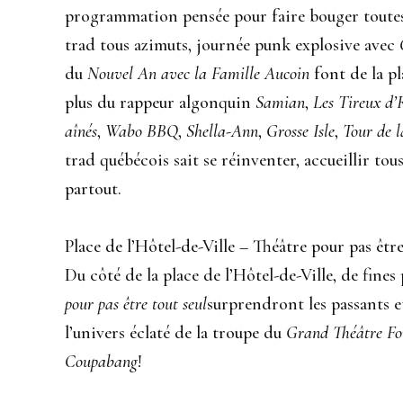
programmation pensée pour faire bouger toutes
trad tous azimuts, journée punk explosive avec
du
Nouvel An avec la Famille Aucoin
font de la pl
plus du rappeur algonquin
Samian
,
Les Tireux d’
aînés
,
Wabo
BBQ
,
Shella-Ann
,
Grosse Isle
,
Tour de l
trad québécois sait se réinventer, accueillir tou
partout.
Place de l’Hôtel-de-Ville – Théâtre pour pas êtr
Du côté de la place de l’Hôtel-de-Ville, de fine
pour pas être tout seul
surprendront les passants e
l’univers éclaté de la troupe du
Grand Théâtre Fo
Coupabang
!