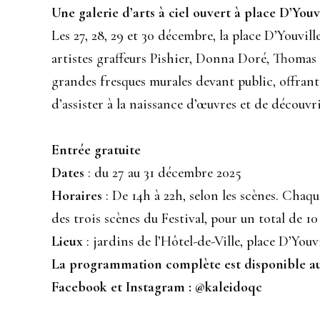
Une galerie d’arts à ciel ouvert à place D’Youv
Les 27, 28, 29 et 30 décembre, la place D’Youvill
artistes graffeurs Pishier, Donna Doré, Thomas
grandes fresques murales devant public, offrant a
d’assister à la naissance d’œuvres et de découvr
Entrée gratuite
Dates
: du 27 au 31 décembre 2025
Horaires
: De 14h à 22h, selon les scènes. Chaqu
des trois scènes du Festival, pour un total de
Lieux
: jardins de l’Hôtel-de-Ville, place D’Youvi
La programmation complète est disponible a
Facebook et Instagram : @kaleidoqc