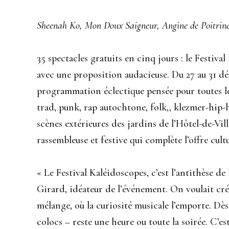
Sheenah Ko, Mon Doux Saigneur, Angine de Poitrine
35 spectacles gratuits en cinq jours : le Festi
avec une proposition audacieuse. Du 27 au 31 d
programmation éclectique pensée pour toutes l
trad, punk, rap autochtone, folk,, klezmer-hip-
scènes extérieures des jardins de l’Hôtel-de-Vill
rassembleuse et festive qui complète l’offre cult
« Le Festival Kaléidoscopes, c’est l’antithèse d
Girard, idéateur de l’événement. On voulait cré
mélange, où la curiosité musicale l’emporte. Dès 
colocs – reste une heure ou toute la soirée. C’es