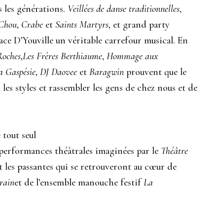
 les générations.
Veillées de danse traditionnelles
,
Chou
,
Crabe
et
Saints Martyrs
, et grand party
ace D’Youville un véritable carrefour musical. En
Roches
,
Les Frères Berthiaume
,
Hommage aux
a Gaspésie
,
DJ Daovee
et
Baragwin
prouvent que le
s les styles et rassembler les gens de chez nous et de
e tout seul
s performances théâtrales imaginées par le
Théâtre
t les passantes qui se retrouveront au cœur de
rain
et de l’ensemble manouche festif
La