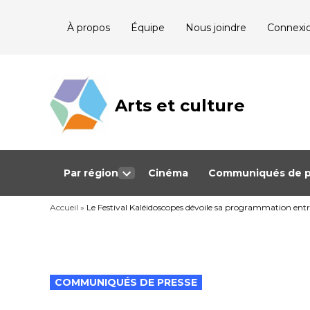
Skip
À propos
Équipe
Nous joindre
Connexi
to
content
Arts et culture
Journalisme
bénévole qui
couvre les
événements
culturels au
Québec
Par région
Cinéma
Communiqués de p
Open
dropdown
Accueil
»
Le Festival Kaléidoscopes dévoile sa programmation entr
menu
POSTED
COMMUNIQUÉS DE PRESSE
IN