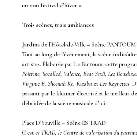
un vrai festival d’hiver ».
Trois scènes, trois ambiances
Jardins de l’Hôtel-de-Ville – Scène PANTOUM
Tout au long de l’événement, la scène indie/alte
artistes. Élaborée par Le Pantoum, cette prog
Poitrine, Socalled, Valence, Beat Sexü, Les Deuxlux
Virginie B, Sheenah Ko, Kizaba
et
Les Reynettes
. D
passant par le klezmer électrisé et le meilleur de
débridée de la scène musicale d’ici.
Place D’Youville – Scène ÈS TRAD
C’est
ès TRAD, le Centre de valorisation du patrim