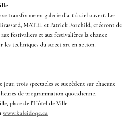
ille
e se transforme en galerie d’art à ciel ouvert. Les
 Brassard, MATEL et Patrick Forchild, créeront de
ux festivaliers et aux festivalières la chance
ir les techniques du street art en action.
e jour, trois spectacles se succèdent sur chacune
 10 heures de programmation quotidienne.
lle, place de l’Hôtel-de-Ville
u
www.kaleidoqc.ca