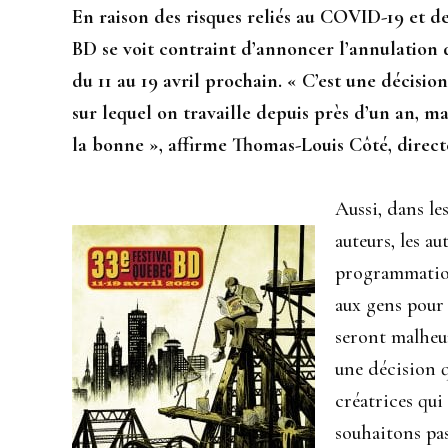
En raison des risques reliés au COVID-19 et d
BD se voit contraint d’annoncer l’annulation
du 11 au 19 avril prochain. « C’est une décisi
sur lequel on travaille depuis près d’un an, ma
la bonne », affirme Thomas-Louis Côté, direct
Aussi, dans les
auteurs, les au
programmatio
aux gens pour 
seront malheu
une décision q
créatrices qu
souhaitons pas