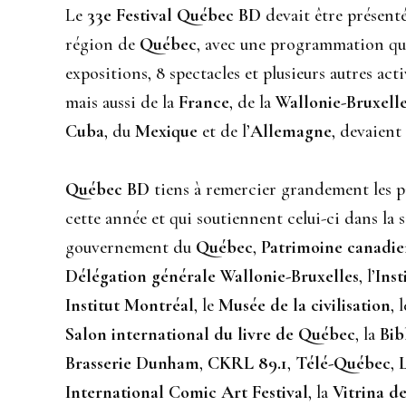
Le
33e Festival Québec BD
devait être présenté
région de
Québec
, avec une programmation qui
expositions, 8 spectacles et plusieurs autres acti
mais aussi de la
France
, de la
Wallonie-Bruxell
Cuba
, du
Mexique
et de l’
Allemagne
, devaient
Québec BD
tiens à remercier grandement les pa
cette année et qui soutiennent celui-ci dans la s
gouvernement du
Québec
,
Patrimoine canadi
Délégation générale Wallonie-Bruxelles
, l’
Inst
Institut Montréal
, le
Musée de la civilisation
, 
Salon international du livre de Québec
, la
Bib
Brasserie Dunham
,
CKRL 89.1
,
Télé-Québec
,
International Comic Art Festival
, la
Vitrina de