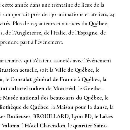
 cette année dans une trentaine de lieux de la
 comportait près de 130 animations et ateliers, 24
vités. Plus de 125 auteurs et autrices du
Québec
,
es
, de l’
Angleterre
, de l’
Italie
, de l’
Espagne
, de
 prendre part à l’événement.
rtenaires qui s’étaient associés avec l’événement
ituation actuelle, soit la
Ville de Québec
, le
en
, le
Consulat général de France à Québec
, la
itut culturel italien de Montréal
, le
Goethe-
le
Musée national des beaux-arts du Québec
, le
liothèque de Québec
, la
Maison pour la danse
, la
Les Radieuses
,
BROUILLARD
,
Lyon BD
, le
Lakes
 Valonia
, l’
Hôtel Clarendon
, le
quartier
Saint-