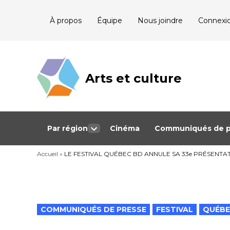
Skip
À propos
Équipe
Nous joindre
Connexi
to
content
Arts et culture
Journalisme
bénévole qui
couvre les
événements
culturels au
Québec
Par région
Cinéma
Communiqués de p
Open
dropdown
Accueil
»
LE FESTIVAL QUÉBEC BD ANNULE SA 33e PRÉSENTA
menu
POSTED
COMMUNIQUÉS DE PRESSE
FESTIVAL
QUÉB
IN