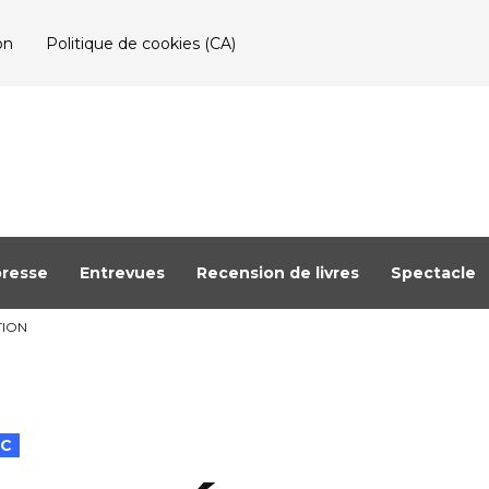
on
Politique de cookies (CA)
resse
Entrevues
Recension de livres
Spectacle
TION
EC