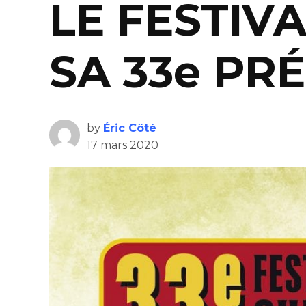
LE FESTIV
SA 33e PR
by
Éric Côté
17 mars 2020