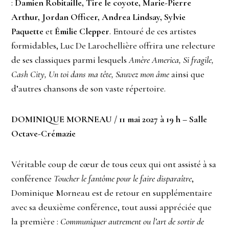
:
Damien Robitaille, Tire le coyote, Marie-Pierre
Arthur, Jordan Officer, Andrea
Lindsay, Sylvie
Paquette
et
Émilie Clepper
. Entouré de ces artistes
formidables, Luc De Larochellière offrira une relecture
de ses classiques parmi lesquels
Amère America, Si fragile,
Cash City, Un toi dans
ma tête, Sauvez mon âme
ainsi que
d’autres chansons de son vaste répertoire.
DOMINIQUE MORNEAU / 11 mai 2027 à 19 h – Salle
Octave-Crémazie
Véritable coup de cœur de tous ceux qui ont assisté à sa
conférence
Toucher le fantôme pour le faire disparaître
,
Dominique Morneau est de retour en supplémentaire
avec sa deuxième conférence, tout aussi
appréciée que
la première :
Communiquer autrement ou l’art de sortir de