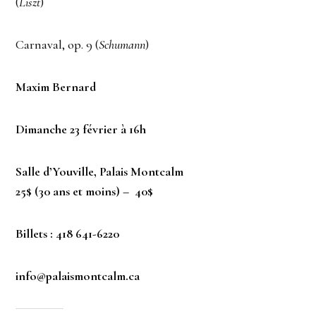
(
Liszt
)
Carnaval, op. 9 (
Schumann
)
Maxim Bernard
Dimanche 23 février à 16h
Salle d’Youville, Palais Montcalm
25$ (30 ans et moins) – 40$
Billets : 418 641-6220
info@palaismontcalm.ca