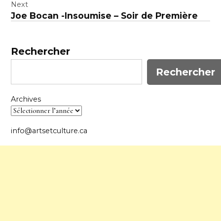
l’article
Next
Joe Bocan -Insoumise – Soir de Première
Rechercher
Rechercher
Archives
info@artsetculture.ca