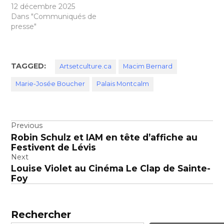
12 décembre 2025
Dans "Communiqués de
presse"
TAGGED:
Artsetculture.ca
Macim Bernard
Marie-Josée Boucher
Palais Montcalm
Navigation
Previous
Robin Schulz et IAM en tête d’affiche au
de
Festivent de Lévis
l’article
Next
Louise Violet au Cinéma Le Clap de Sainte-
Foy
Rechercher