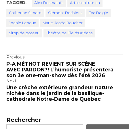
TAGGED:
Alex Desmaraiis
Artsetculture.ca
Catherine Simard
Clément Desbiens
Éva Daigle
Joanie Lehoux
Marie-Josée Boucher
Sirop de poteau
Théâtre de l'île d'Orléans
Navigation
Previous
P-A MÉTHOT REVIENT SUR SCÈNE
de
AVEC PARDON?! L’humoriste présentera
l’article
son 3e one-man-show dès l’été 2026
Next
Une crèche extérieure grandeur nature
nichée dans le jardin de la basilique-
cathédrale Notre-Dame de Québec
Rechercher