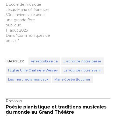
L’École de musique
Jésus-Marie célèbre son
50e anniversaire avec
une grande fête
publique
11 août 2025
Dans "Communiqués de
presse"
TAGGED:
Artsetculture.ca
L'écho de notre passé
l'Église Unie Chalmers-Wesley
La voix de notre avenir
Les mercredis musicaux
Marie-Josée Boucher
Navigation
Previous
Poésie pianistique et traditions musicales
de
du monde au Grand Théâtre