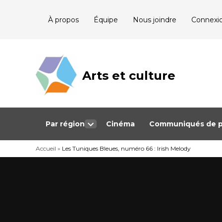
Skip
À propos
Équipe
Nous joindre
Connexi
to
content
Arts et culture
Journalisme
bénévole qui
couvre les
événements
culturels au
Québec
Par région
Cinéma
Communiqués de p
Open
dropdown
Accueil
»
Les Tuniques Bleues, numéro 66 : Irish Melody
menu