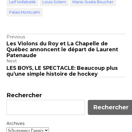
Leif Vollebekk
Louis-Solem
Marie-Josée Boucher
Palais Montcalm
Navigation
Previous
Les Violons du Roy et La Chapelle de
de
Québec annoncent le départ de Laurent
l’article
Patenaude
Next
LES BOYS, LE SPECTACLE: Beaucoup plus
qu’une simple histoire de hockey
Rechercher
Rechercher
Archives