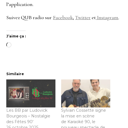
l’application.
Suivez QUB radio sur
Facebook
,
Twitter
et
Instagram
.
J’aime ça :
Chargement…
Similaire
Les BB par Ludovick
Sylvain Cossette signe
Bourgeois – Nostalgie
la mise en scène
des Fêtes 90′
de Karaoké 90, le
26 octobre 2025
nouveau spectacle de