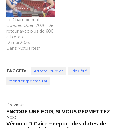
ensuite. Ce
documentaire fera
entrer les fans dans les
Le Championnat
coulisses du Monster
Québec Open 2026 :De
Spectacular, le plus…
retour avec plus de 600
athlètes
12 mai 2026
Dans "Actualités"
TAGGED:
Artsetculture.ca
Éric Côté
monster spectacular
Navigation
Previous
ENCORE UNE FOIS, SI VOUS PERMETTEZ
de
Next
l’article
Véronic DiCaire – report des dates de