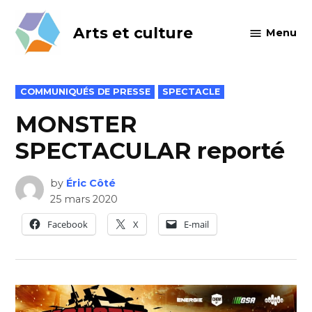
Skip
to
Arts et culture
Menu
content
POSTED
COMMUNIQUÉS DE PRESSE
SPECTACLE
IN
MONSTER
SPECTACULAR reporté
by
Éric Côté
25 mars 2020
Facebook
X
E-mail