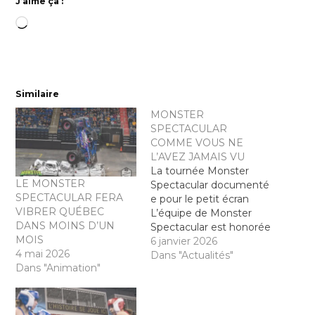
J’aime ça :
Chargement…
Similaire
MONSTER
SPECTACULAR
COMME VOUS NE
L’AVEZ JAMAIS VU
La tournée Monster
LE MONSTER
Spectacular documenté
SPECTACULAR FERA
e pour le petit écran
VIBRER QUÉBEC
L’équipe de Monster
DANS MOINS D’UN
Spectacular est honorée
MOIS
d’annoncer la sortie de
6 janvier 2026
4 mai 2026
la série documentaire
Dans "Actualités"
Dans "Animation"
Monster Trucks en
tournée, diffusée sur
Canal D à chaque lundi,
19h30, et sur Crave