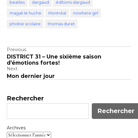
beatles
dargaud
éditions dargaud
magali le huche
Montréal
nowhere girl
phobie scolaire
thomas duret
Navigation
Previous
DISTRICT 31 – Une sixième saison
de
d’émotions fortes!
l’article
Next
Mon dernier jour
Rechercher
Rechercher
Archives