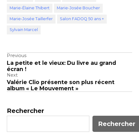
Marie-Élaine Thibert
Marie-Josée Boucher
Marie-Josée Taillerfer
Salon FADOQ 50 ans +
Sylvain Marcel
Navigation
Previous
La petite et le vieux: Du livre au grand
de
écran !
l’article
Next
Valérie Clio présente son plus récent
album « Le Mouvement »
Rechercher
Rechercher