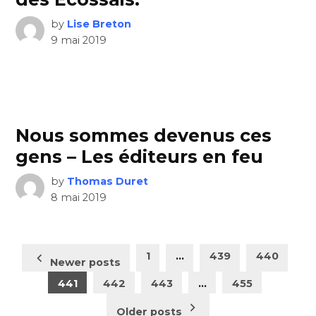
by
Lise Breton
9 mai 2019
Nous sommes devenus ces
gens – Les éditeurs en feu
by
Thomas Duret
8 mai 2019
Pagination
1
…
439
440
Newer posts
des
441
442
443
…
455
publications
Older posts