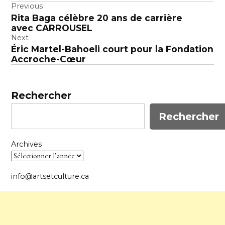
Navigation
Previous
Rita Baga célèbre 20 ans de carrière
de
avec CARROUSEL
l’article
Next
Éric Martel-Bahoeli court pour la Fondation
Accroche-Cœur
Rechercher
Rechercher
Archives
info@artsetculture.ca