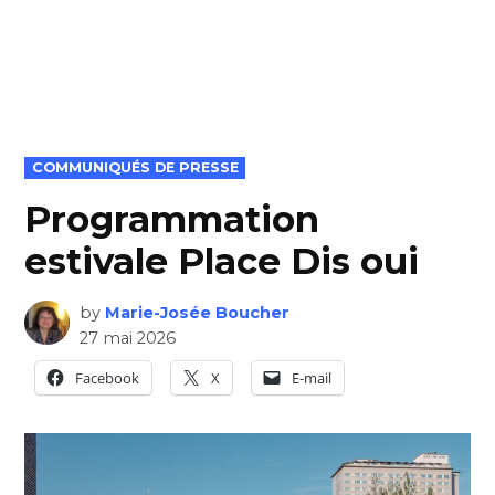
POSTED
COMMUNIQUÉS DE PRESSE
IN
Programmation
estivale Place Dis oui
by
Marie-Josée Boucher
27 mai 2026
Facebook
X
E-mail