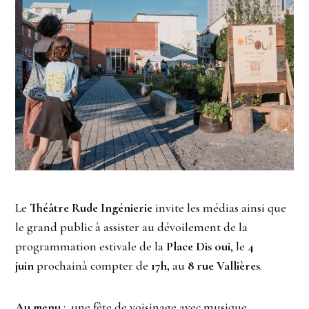
Le
Théâtre Rude Ingénierie
invite les médias ainsi que
le grand public à assister au dévoilement de la
programmation estivale de la
Place Dis oui
, le
4
juin
prochainà compter de
17h,
au
8 rue Vallières
.
Au menu
: une fête de voisinage avec musique,