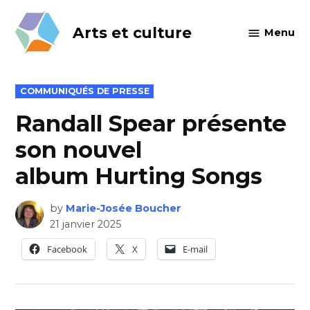
Skip
to
Arts et culture
Menu
content
POSTED
COMMUNIQUÉS DE PRESSE
IN
Randall Spear présente
son nouvel
album Hurting Songs
by
Marie-Josée Boucher
21 janvier 2025
Facebook
X
E-mail