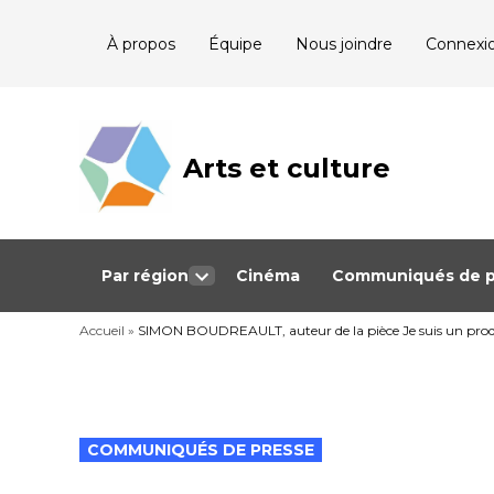
Skip
À propos
Équipe
Nous joindre
Connexi
to
content
Arts et culture
Journalisme
bénévole qui
couvre les
événements
culturels au
Québec
Par région
Cinéma
Communiqués de p
Open
dropdown
Accueil
»
SIMON BOUDREAULT, auteur de la pièce Je suis un produi
menu
POSTED
COMMUNIQUÉS DE PRESSE
IN