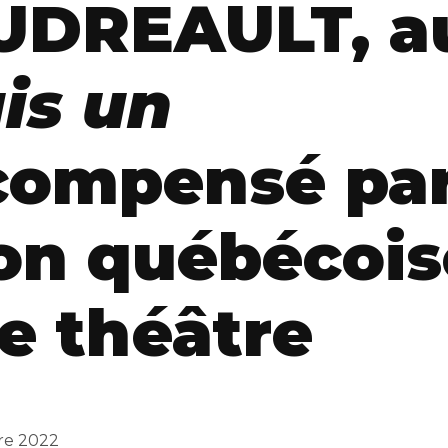
UDREAULT,
a
uis un
compensé pa
ion québécoi
de théâtre
re 2022