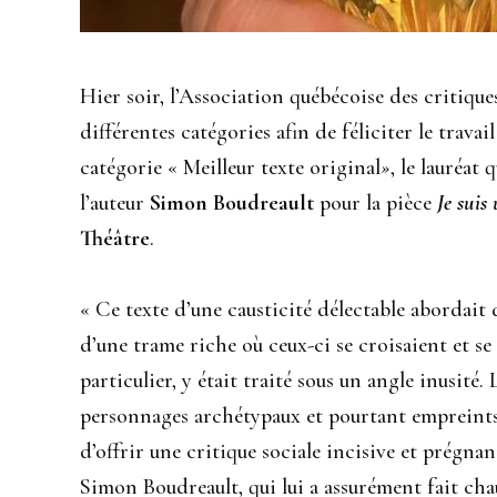
Hier soir, l’Association québécoise des critiqu
différentes catégories afin de féliciter le travai
catégorie « Meilleur texte original
»
, le lauréat
l’auteur
Simon Boudreault
pour la pièce
Je suis
Théâtre
.
« Ce texte d’une causticité délectable abordait d
d’une trame riche où ceux-ci se croisaient et se 
particulier, y était traité sous un angle inusité.
personnages archétypaux et pourtant empreints 
d’offrir une critique sociale incisive et prégna
Simon Boudreault, qui lui a assurément fait cha