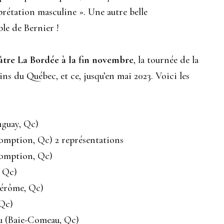
rétation masculine ». Une autre belle
ble de Bernier !
âtre
La Bordée à la fin novembre
, la tournée de la
ns du Québec, et ce, jusqu’en mai 2023. Voici les
auguay, Qc)
somption, Qc) 2 représentations
ssomption, Qc)
, Qc)
-Jérôme, Qc)
 Qc)
u (Baie-Comeau, Qc)