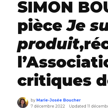
SIMON BO
pièce
Je s
produit
,ré
l’Associat
critiques 
by
Marie-Josée Boucher
7 décembre 2022
Updated
11 décemb