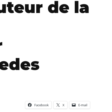
uteur de la
r
sedes
Facebook
X
E-mail