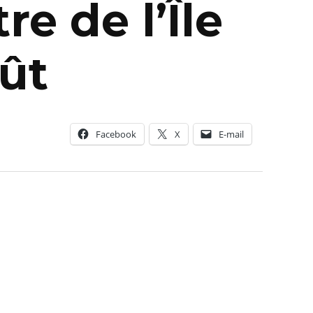
e de l’Île
oût
Facebook
X
E-mail