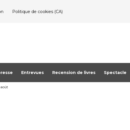
on
Politique de cookies (CA)
resse
Entrevues
Recension de livres
Spectacle
0 août