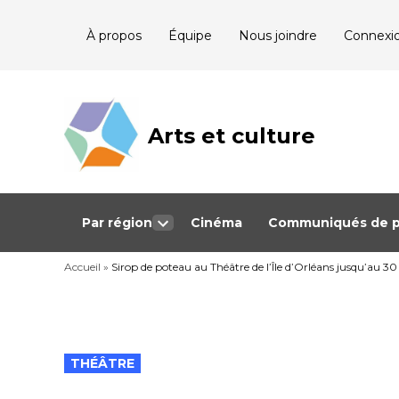
Skip
À propos
Équipe
Nous joindre
Connexi
to
content
Arts et culture
Journalisme
bénévole qui
couvre les
événements
culturels au
Québec
Par région
Cinéma
Communiqués de p
Open
dropdown
Accueil
»
Sirop de poteau au Théâtre de l’Île d’Orléans jusqu’au 3
menu
POSTED
THÉÂTRE
IN