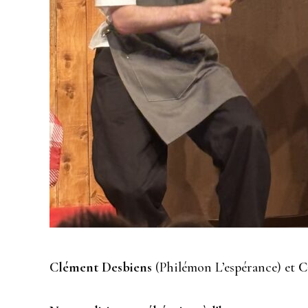
Clément Desbiens
(Philémon L’espérance) et
C