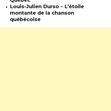
Louis-Julien Durso – L’étoile
montante de la chanson
québécoise