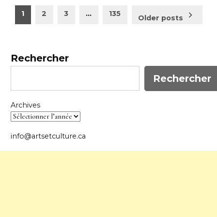
Pagination
1
2
3
…
135
Older posts
des
publications
Rechercher
Rechercher
Archives
info@artsetculture.ca