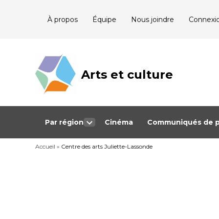
Skip
À propos
Équipe
Nous joindre
Connexi
to
content
Arts et culture
Journalisme
bénévole qui
couvre les
événements
culturels au
Québec
Par région
Cinéma
Communiqués de p
Open
dropdown
Accueil
»
Centre des arts Juliette-Lassonde
menu