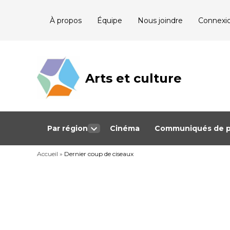
Skip
À propos
Équipe
Nous joindre
Connexi
to
content
Arts et culture
Journalisme
bénévole qui
couvre les
événements
culturels au
Québec
Par région
Cinéma
Communiqués de p
Open
dropdown
Accueil
»
Dernier coup de ciseaux
menu