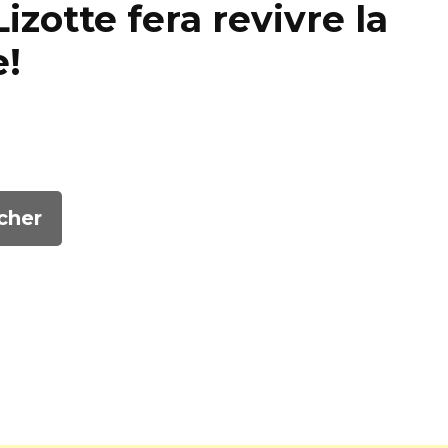
Lizotte fera revivre la
e!
cher