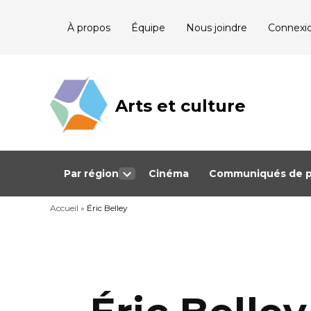
Skip
À propos
Équipe
Nous joindre
Connexi
to
content
Arts et culture
Journalisme
bénévole qui
couvre les
événements
culturels au
Québec
Par région
Cinéma
Communiqués de p
Open
dropdown
Accueil
»
Éric Belley
menu