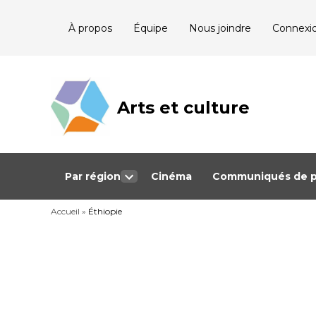
Skip
À propos
Équipe
Nous joindre
Connexi
to
content
Arts et culture
Journalisme
bénévole qui
couvre les
événements
culturels au
Québec
Par région
Cinéma
Communiqués de p
Open
dropdown
Accueil
»
Éthiopie
menu