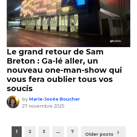
Le grand retour de Sam
Breton : Ga-lé aller, un
nouveau one-man-show qui
vous fera oublier tous vos
soucis
by
Marie-Josée Boucher
27 novembre 2025
Pagination
1
2
3
…
7
Older posts