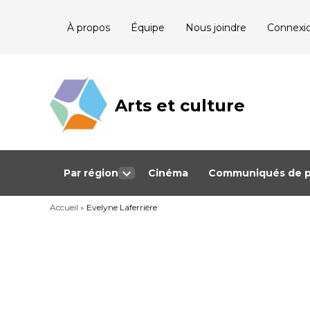
Skip
À propos
Équipe
Nous joindre
Connexi
to
content
Arts et culture
Journalisme
bénévole qui
couvre les
événements
culturels au
Québec
Par région
Cinéma
Communiqués de p
Open
dropdown
Accueil
»
Evelyne Laferrière
menu