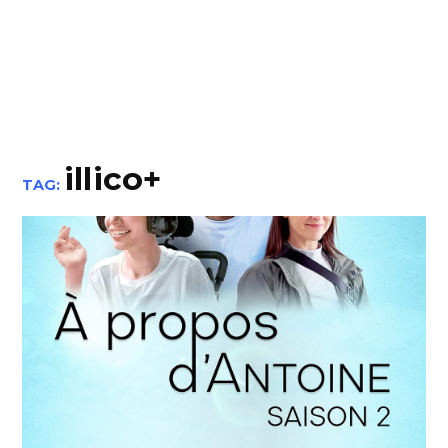
illico+
TAG: