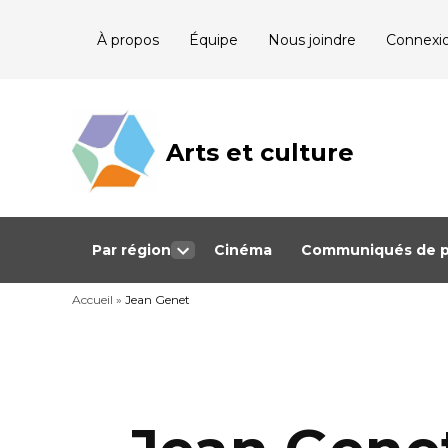
Skip
À propos
Équipe
Nous joindre
Connexi
to
content
Arts et culture
Journalisme
bénévole qui
couvre les
événements
culturels au
Québec
Par région
Cinéma
Communiqués de p
Open
dropdown
Accueil
»
Jean Genet
menu