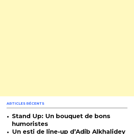
ARTICLES RÉCENTS
Stand Up: Un bouquet de bons
humoristes
Un esti de line-up d’Adib Alkhalidey